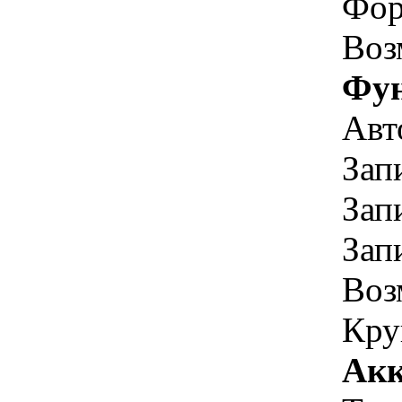
Фор
Воз
Фун
Авт
Зап
Зап
Зап
Воз
Кру
Акк