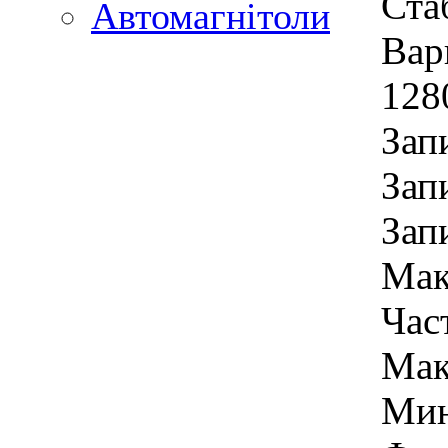
Ста
Автомагнітоли
Вар
128
Зап
Зап
Зап
Мак
Час
Мак
Мин