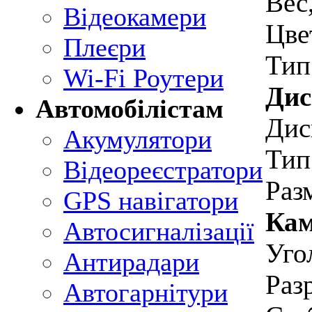
Вес
Відеокамери
Цве
Плеєри
Тип
Wi-Fi Роутери
Дис
Автомобілістам
Дис
Акумулятори
Тип
Відеореєстратори
Раз
GPS навігатори
Кам
Автосигналізації
Уго
Антирадари
Раз
Автогарнітури