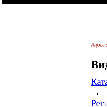
Ви
Кат
→
Рег