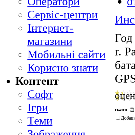
о
Оператори
Сервіс-центри
Инс
Інтернет-
Год
магазини
г. 
Мобильні сайти
бат
Корисно знати
GPS
Контент
Софт
оцен
Ігри
Теми
Добав
Зображення-