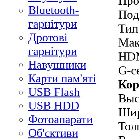
Про
Bluetooth-
Под
гарнітури
Тип
Дротові
Мак
гарнітури
HDM
Навушники
G-с
Карти пам'яті
Кор
USB Flash
Выс
USB HDD
Шир
Фотоапарати
Тол
Об'єктиви