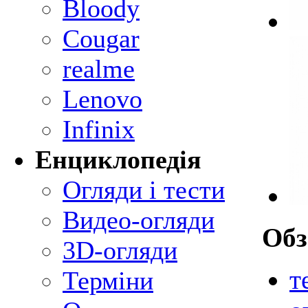
Bloody
Cougar
realme
Lenovo
Infinix
Енциклопедія
Огляди і тести
Видео-огляди
Об
3D-огляди
т
Терміни