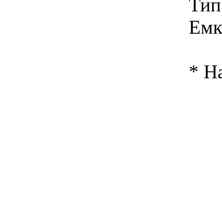
Тип
Емк
* Н