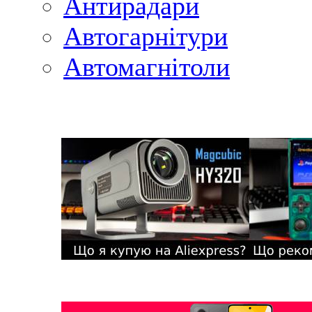
Антирадари
Автогарнітури
Автомагнітоли