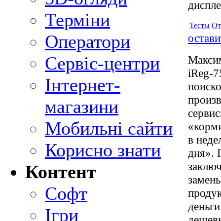
диспле
Терміни
Тесты
От
Оператори
остави
Сервіс-центри
Макси
iReg-7
Інтернет-
поиско
произв
магазини
сервис
Мобильні сайти
«корми
в неде
Корисно знати
дня». 
заключ
Контент
замены
Софт
продук
деньги
Ігри
дешевы