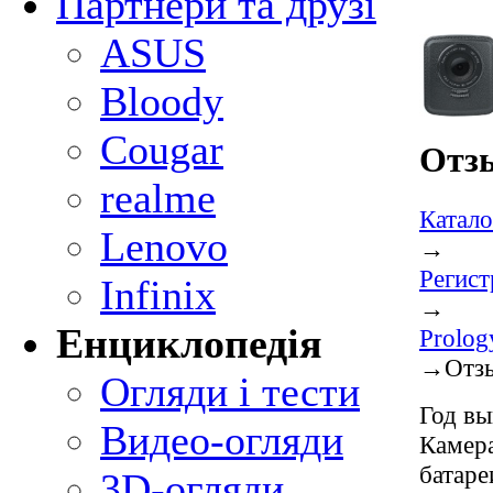
Партнери та друзі
ASUS
Bloody
Cougar
Отзы
realme
Катало
Lenovo
→
Регист
Infinix
→
Енциклопедія
Prolo
→
Отз
Огляди і тести
Год вы
Видео-огляди
Камера
батаре
3D-огляди