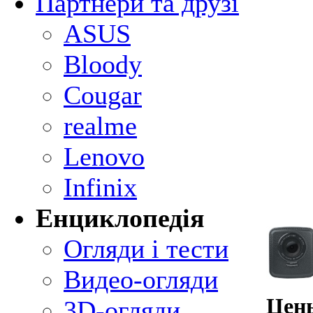
Партнери та друзі
ASUS
Bloody
Cougar
realme
Lenovo
Infinix
Енциклопедія
Огляди і тести
Видео-огляди
Цены
3D-огляди