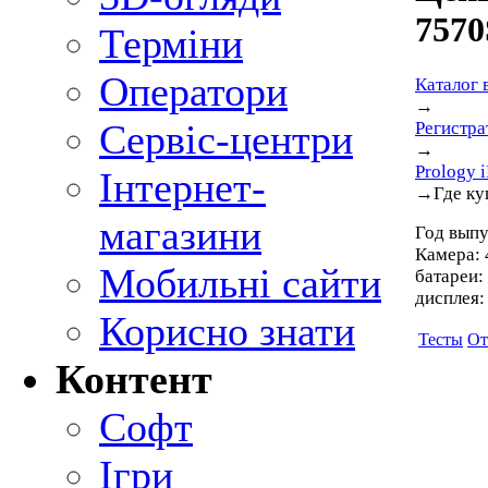
757
Терміни
Оператори
Каталог 
→
Сервіс-центри
Регистра
→
Prology
Інтернет-
→
Где ку
магазини
Год выпу
Камера: 
Мобильні сайти
батареи:
дисплея:
Корисно знати
Тесты
От
Контент
Софт
Ігри